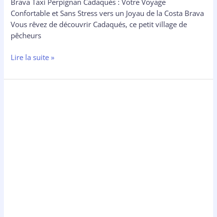
Brava Taxi Perpignan Cadaqués : Votre Voyage
Confortable et Sans Stress vers un Joyau de la Costa Brava
Vous rêvez de découvrir Cadaqués, ce petit village de
pêcheurs
Lire la suite »
Taxi
Perpignan
La
Jonquera
:
réservez
un
trajet
sécurisé
vers
la