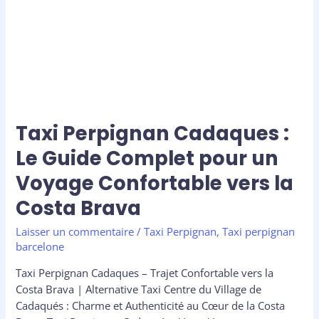
pour
un
Voyage
Confortable
vers
la
Costa
Brava
Taxi Perpignan Cadaques :
Le Guide Complet pour un
Voyage Confortable vers la
Costa Brava
Laisser un commentaire
/
Taxi Perpignan
,
Taxi perpignan
barcelone
Taxi Perpignan Cadaques – Trajet Confortable vers la
Costa Brava | Alternative Taxi Centre du Village de
Cadaqués : Charme et Authenticité au Cœur de la Costa