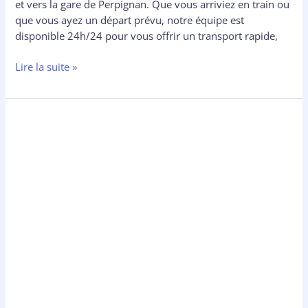
et vers la gare de Perpignan. Que vous arriviez en train ou
que vous ayez un départ prévu, notre équipe est
disponible 24h/24 pour vous offrir un transport rapide,
Lire la suite »
Taxi
à
Perpignan
:
confort
et
rapidité
au
cœur
des
Pyrénées-
Orientales