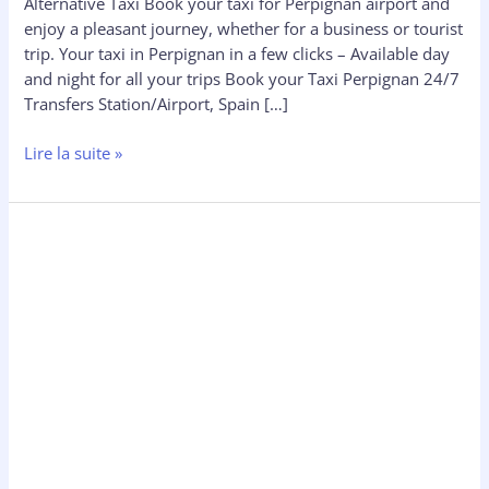
Alternative Taxi Book your taxi for Perpignan airport and
enjoy a pleasant journey, whether for a business or tourist
trip. Your taxi in Perpignan in a few clicks – Available day
and night for all your trips Book your Taxi Perpignan 24/7
Transfers Station/Airport, Spain […]
Lire la suite »
Réservez
Votre
Taxi
Perpignan
Collioure
24h/7j