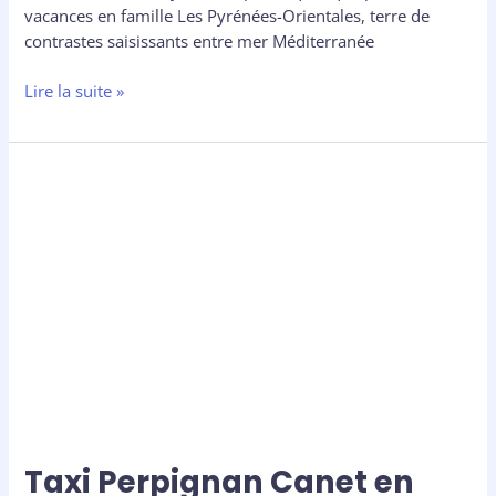
vacances en famille Les Pyrénées-Orientales, terre de
contrastes saisissants entre mer Méditerranée
Lire la suite »
Taxi
Perpignan
Canet
en
Roussillon
:
service
de
transport
local
rapide
et
Taxi Perpignan Canet en
disponible